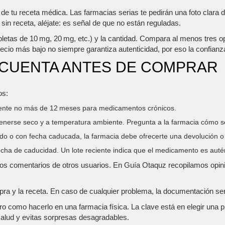
 de tu receta médica. Las farmacias serias te pedirán una foto clara 
sin receta, aléjate: es señal de que no están reguladas.
letas de 10 mg, 20 mg, etc.) y la cantidad. Compara al menos tres opc
ecio más bajo no siempre garantiza autenticidad, por eso la confianza
 CUENTA ANTES DE COMPRAR
os:
mente no más de 12 meses para medicamentos crónicos.
enerse seco y a temperatura ambiente. Pregunta a la farmacia cómo se
do o con fecha caducada, la farmacia debe ofrecerte una devolución o s
fecha de caducidad. Un lote reciente indica que el medicamento es auté
 los comentarios de otros usuarios. En Guía Otaquz recopilamos opi
 y la receta. En caso de cualquier problema, la documentación será ú
ro como hacerlo en una farmacia física. La clave está en elegir una p
 salud y evitas sorpresas desagradables.