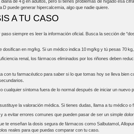
diaria de 4 g en adultos, pero si tienes problemas de hígado esa ci
a D puede generar hipercalcemia, algo que nadie quiere.
IS A TU CASO
 paso siempre es leer la información oficial. Busca la sección de “do
osifican en mg/kg. Si un médico indica 10 mg/kg y tú pesas 70 kg, 
suficiencia renal, los fármacos eliminados por los riñones deben re
 con tu farmacéutico para saber si lo que tomas hoy se lleva bien c
 secundarios.
 cualquier síntoma fuera de lo normal después de iniciar un nuevo pr
ustituye la valoración médica. Si tienes dudas, llama a tu médico o f
s y a evitar errores comunes que pueden pasar de ser un simple dolo
que te enseñan la dosis segura de fármacos como Salbutamol, Allo
mplos reales para que puedas comparar con tu caso.