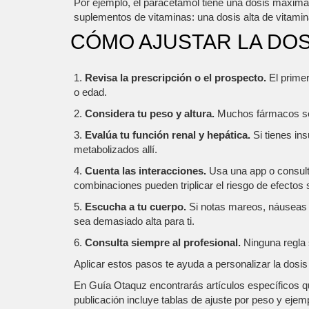
Por ejemplo, el paracetamol tiene una dosis máxima 
suplementos de vitaminas: una dosis alta de vitamin
CÓMO AJUSTAR LA DOS
1.
Revisa la prescripción o el prospecto.
El primer
o edad.
2.
Considera tu peso y altura.
Muchos fármacos se d
3.
Evalúa tu función renal y hepática.
Si tienes in
metabolizados allí.
4.
Cuenta las interacciones.
Usa una app o consulta
combinaciones pueden triplicar el riesgo de efectos
5.
Escucha a tu cuerpo.
Si notas mareos, náuseas o
sea demasiado alta para ti.
6.
Consulta siempre al profesional.
Ninguna regla s
Aplicar estos pasos te ayuda a personalizar la dosi
En Guía Otaquz encontrarás artículos específicos 
publicación incluye tablas de ajuste por peso y eje