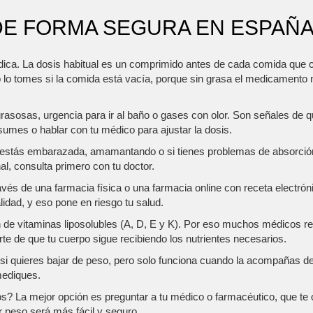
DE FORMA SEGURA EN ESPAÑ
ica. La dosis habitual es un comprimido antes de cada comida que co
No lo tomes si la comida está vacía, porque sin grasa el medicamento 
sosas, urgencia para ir al baño o gases con olor. Son señales de qu
umes o hablar con tu médico para ajustar la dosis.
i estás embarazada, amamantando o si tienes problemas de absorció
l, consulta primero con tu doctor.
és de una farmacia física o una farmacia online con receta electrónic
idad, y eso pone en riesgo tu salud.
ón de vitaminas liposolubles (A, D, E y K). Por eso muchos médicos 
e de que tu cuerpo sigue recibiendo los nutrientes necesarios.
si quieres bajar de peso, pero solo funciona cuando la acompañas de u
mediques.
? La mejor opción es preguntar a tu médico o farmacéutico, que te ori
er peso será más fácil y seguro.