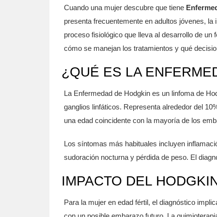
Cuando una mujer descubre que tiene
Enferme
presenta frecuentemente en adultos jóvenes
, la
proceso fisiológico que lleva al desarrollo de un f
cómo se manejan los tratamientos y qué decision
¿QUÉ ES LA ENFERME
La
Enfermedad de Hodgkin
es
un linfoma de Hod
ganglios linfáticos
. Representa alrededor del 10%
una edad coincidente con la mayoría de los emb
Los síntomas más habituales incluyen inflamación i
sudoración nocturna y pérdida de peso. El diagnó
IMPACTO DEL HODGKIN
Para la mujer en edad fértil, el diagnóstico impli
con un posible embarazo futuro. La quimioterapi