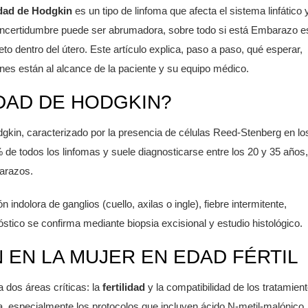
dad de Hodgkin
es
un tipo de linfoma que afecta el sistema linfático 
 incertidumbre puede ser abrumadora, sobre todo si está
Embarazo
e
eto dentro del útero
. Este artículo explica, paso a paso, qué esperar,
es están al alcance de la paciente y su equipo médico.
DAD DE HODGKIN?
gkin, caracterizado por la presencia de células Reed‑Stenberg en lo
 de todos los linfomas y suele diagnosticarse entre los 20 y 35 años,
arazos.
ndolora de ganglios (cuello, axilas o ingle), fiebre intermitente,
stico se confirma mediante biopsia excisional y estudio histológico.
 EN LA MUJER EN EDAD FÉRTIL
ca dos áreas críticas: la
fertilidad
y la compatibilidad de los tratamien
a, especialmente los protocolos que incluyen ácido N‑metil‑malónico