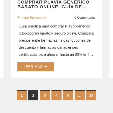
COMPRAR PLAVIX GENÉRICO
BARATO ONLINE: GUÍA DE
PRECIOS Y FARMACIAS
SEGURAS
0 Comentarios
Ernesto Ballesteros
Guía práctica para comprar Plavix genérico
(clopidogrel) barato y seguro online. Compara
precios entre farmacias físicas, cupones de
descuento y farmacias canadienses
certificadas para ahorrar hasta un 90% en tu
tratamiento cardiovascular.
LEER MÁS
1
2
3
4
5
…
19