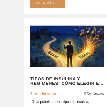
LEER MÁS
TIPOS DE INSULINA Y
REGÍMENES: CÓMO ELEGIR EL
TRATAMIENTO CORRECTO
PARA LA DIABETES
0 Comentarios
Ernesto Ballesteros
Guía práctica sobre tipos de insulina,