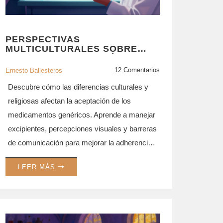
PERSPECTIVAS
MULTICULTURALES SOBRE
MEDICAMENTOS GENÉRICOS:
CONSIDERACIONES
12 Comentarios
Ernesto Ballesteros
CULTURALES PARA LA
EDUCACIÓN DEL PACIENTE
Descubre cómo las diferencias culturales y
religiosas afectan la aceptación de los
medicamentos genéricos. Aprende a manejar
excipientes, percepciones visuales y barreras
de comunicación para mejorar la adherencia
al tratamiento.
LEER MÁS