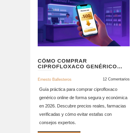
CÓMO COMPRAR
CIPROFLOXACO GENÉRICO
ONLINE DE FORMA SEGURA Y
BARATA EN 2026
12 Comentarios
Ernesto Ballesteros
Guía práctica para comprar ciprofloxaco
genérico online de forma segura y económica
en 2026. Descubre precios reales, farmacias
verificadas y cómo evitar estafas con
consejos expertos.