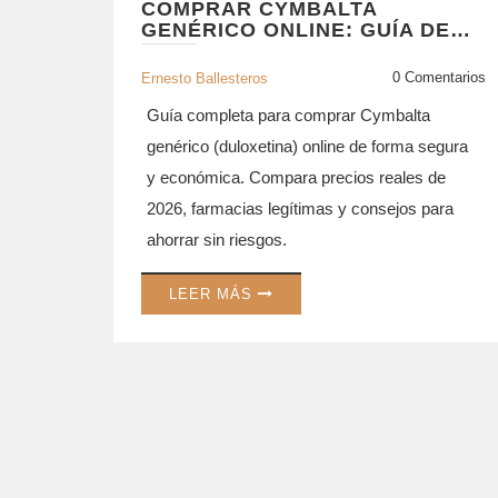
COMPRAR CYMBALTA
GENÉRICO ONLINE: GUÍA DE
PRECIOS, FARMACIAS
LEGALES Y SEGURIDAD
0 Comentarios
Ernesto Ballesteros
Guía completa para comprar Cymbalta
genérico (duloxetina) online de forma segura
y económica. Compara precios reales de
2026, farmacias legítimas y consejos para
ahorrar sin riesgos.
LEER MÁS