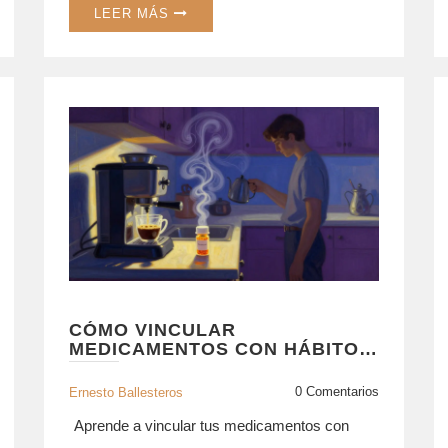
LEER MÁS
CÓMO VINCULAR
MEDICAMENTOS CON HÁBITOS
DIARIOS PARA MEJORAR LA
ADHERENCIA
0 Comentarios
Ernesto Ballesteros
Aprende a vincular tus medicamentos con