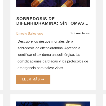
SOBREDOSIS DE
DIFENHIDRAMINA: SÍNTOMAS,
TOXICIDAD Y RESPUESTA DE
EMERGENCIA
0 Comentarios
Ernesto Ballesteros
Descubre los riesgos mortales de la
sobredosis de difenhidramina. Aprende a
identificar el toxidoma anticolinérgico, las
complicaciones cardíacas y los protocolos de
emergencia para salvar vidas.
LEER MÁS