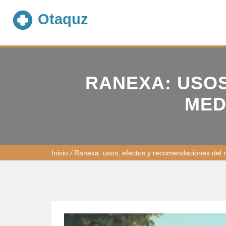
RANEXA: USO
MED
Inicio
/
Ranexa: usos, efectos y recomendaciones del 