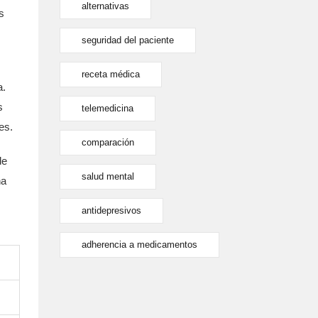
alternativas
s
seguridad del paciente
receta médica
a.
s
telemedicina
es.
comparación
de
salud mental
na
antidepresivos
adherencia a medicamentos