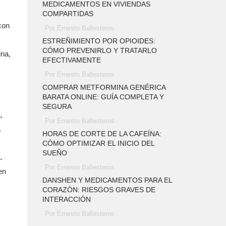
MEDICAMENTOS EN VIVIENDAS
COMPARTIDAS
con
Por Ernesto Ballesteros
ESTREÑIMIENTO POR OPIOIDES:
CÓMO PREVENIRLO Y TRATARLO
ina,
EFECTIVAMENTE
Por Ernesto Ballesteros
COMPRAR METFORMINA GENÉRICA
BARATA ONLINE: GUÍA COMPLETA Y
SEGURA
,
Por Ernesto Ballesteros
a
HORAS DE CORTE DE LA CAFEÍNA:
CÓMO OPTIMIZAR EL INICIO DEL
SUEÑO
.
Por Ernesto Ballesteros
en
DANSHEN Y MEDICAMENTOS PARA EL
CORAZÓN: RIESGOS GRAVES DE
INTERACCIÓN
Por Ernesto Ballesteros