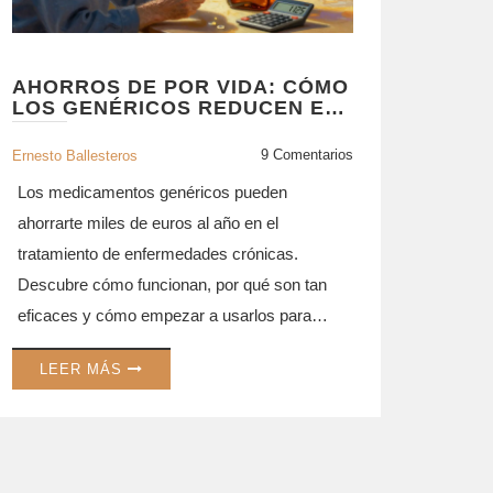
AHORROS DE POR VIDA: CÓMO
LOS GENÉRICOS REDUCEN EL
COSTO DE MANEJAR
ENFERMEDADES CRÓNICAS
9 Comentarios
Ernesto Ballesteros
Los medicamentos genéricos pueden
ahorrarte miles de euros al año en el
tratamiento de enfermedades crónicas.
Descubre cómo funcionan, por qué son tan
eficaces y cómo empezar a usarlos para
reducir tus gastos médicos de por vida.
LEER MÁS