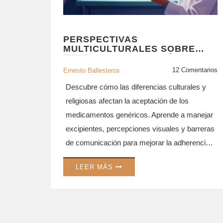
PERSPECTIVAS
MULTICULTURALES SOBRE
MEDICAMENTOS GENÉRICOS:
CONSIDERACIONES
12 Comentarios
Ernesto Ballesteros
CULTURALES PARA LA
EDUCACIÓN DEL PACIENTE
Descubre cómo las diferencias culturales y
religiosas afectan la aceptación de los
medicamentos genéricos. Aprende a manejar
excipientes, percepciones visuales y barreras
de comunicación para mejorar la adherencia
al tratamiento.
LEER MÁS