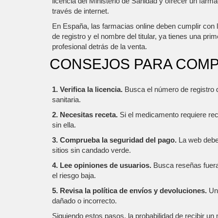
licencia del Ministerio de Sanidad y ofrecer un farm
través de internet.
En España, las farmacias online deben cumplir con 
de registro y el nombre del titular, ya tienes una p
profesional detrás de la venta.
CONSEJOS PARA COMP
1. Verifica la licencia.
Busca el número de registro d
sanitaria.
2. Necesitas receta.
Si el medicamento requiere rece
sin ella.
3. Comprueba la seguridad del pago.
La web debe 
sitios sin candado verde.
4. Lee opiniones de usuarios.
Busca reseñas fuera d
el riesgo baja.
5. Revisa la política de envíos y devoluciones.
Un 
dañado o incorrecto.
Siguiendo estos pasos, la probabilidad de recibir un