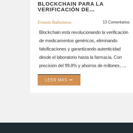
BLOCKCHAIN PARA LA
VERIFICACIÓN DE
MEDICAMENTOS: EL FUTURO
DE LA AUTENTICIDAD
13 Comentarios
Ernesto Ballesteros
GENÉRICA
Blockchain está revolucionando la verificación
de medicamentos genéricos, eliminando
falsificaciones y garantizando autenticidad
desde el laboratorio hasta la farmacia. Con
precisión del 99.8% y ahorros de millones, es
el futuro de la seguridad farmacéutica.
LEER MÁS