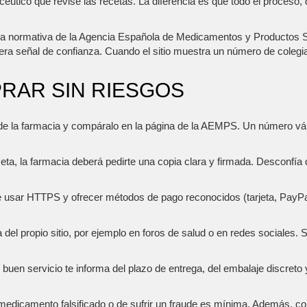
acéutico que revise las recetas. La diferencia es que todo el proceso
la normativa de la Agencia Española de Medicamentos y Productos S
rimera señal de confianza. Cuando el sitio muestra un número de coleg
RAR SIN RIESGOS
e la farmacia y compáralo en la página de la AEMPS. Un número váli
ta, la farmacia deberá pedirte una copia clara y firmada. Desconfía de
usar HTTPS y ofrecer métodos de pago reconocidos (tarjeta, PayPal, 
el propio sitio, por ejemplo en foros de salud o en redes sociales. S
buen servicio te informa del plazo de entrega, del embalaje discreto 
 medicamento falsificado o de sufrir un fraude es mínima. Además, co