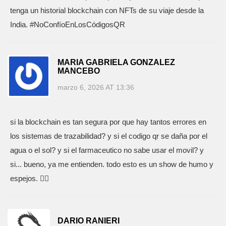
tenga un historial blockchain con NFTs de su viaje desde la
India. #NoConfíoEnLosCódigosQR
MARIA GABRIELA GONZALEZ
MANCEBO
marzo 6, 2026 AT 13:36
si la blockchain es tan segura por que hay tantos errores en
los sistemas de trazabilidad? y si el codigo qr se daña por el
agua o el sol? y si el farmaceutico no sabe usar el movil? y
si... bueno, ya me entienden. todo esto es un show de humo y
espejos. 🤷‍♀️
DARIO RANIERI