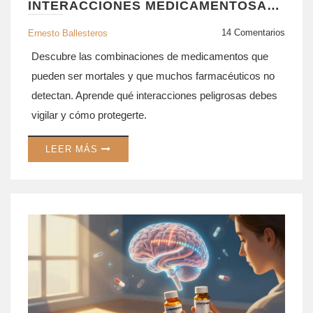
INTERACCIONES MEDICAMENTOSAS:
COMBINACIONES QUE TU
FARMACÉUTICO DEBE CUESTIONAR
14 Comentarios
Ernesto Ballesteros
Descubre las combinaciones de medicamentos que
pueden ser mortales y que muchos farmacéuticos no
detectan. Aprende qué interacciones peligrosas debes
vigilar y cómo protegerte.
LEER MÁS