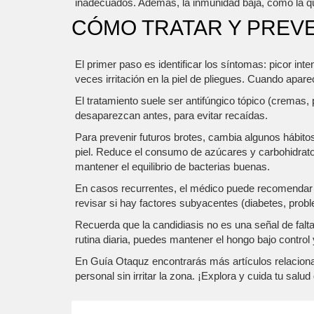
inadecuados. Además, la inmunidad baja, como la qu
CÓMO TRATAR Y PREVE
El primer paso es identificar los síntomas: picor in
veces irritación en la piel de pliegues. Cuando apare
El tratamiento suele ser antifúngico tópico (cremas,
desaparezcan antes, para evitar recaídas.
Para prevenir futuros brotes, cambia algunos hábitos
piel. Reduce el consumo de azúcares y carbohidratos
mantener el equilibrio de bacterias buenas.
En casos recurrentes, el médico puede recomendar 
revisar si hay factores subyacentes (diabetes, pro
Recuerda que la candidiasis no es una señal de falta
rutina diaria, puedes mantener el hongo bajo control 
En Guía Otaquz encontrarás más artículos relaciona
personal sin irritar la zona. ¡Explora y cuida tu salu