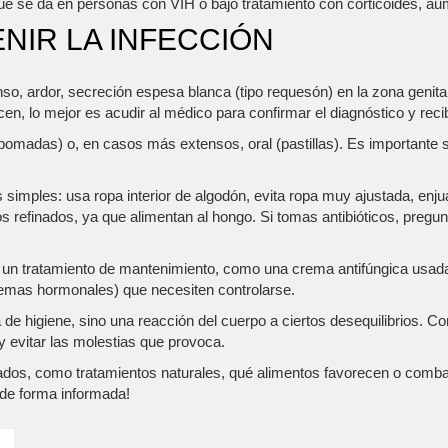
e se da en personas con VIH o bajo tratamiento con corticoides, aum
NIR LA INFECCIÓN
tenso, ardor, secreción espesa blanca (tipo requesón) en la zona genit
cen, lo mejor es acudir al médico para confirmar el diagnóstico y recib
 pomadas) o, en casos más extensos, oral (pastillas). Es importante 
 simples: usa ropa interior de algodón, evita ropa muy ajustada, enj
 refinados, ya que alimentan al hongo. Si tomas antibióticos, pregunt
un tratamiento de mantenimiento, como una crema antifúngica usada
blemas hormonales) que necesiten controlarse.
 de higiene, sino una reacción del cuerpo a ciertos desequilibrios. C
y evitar las molestias que provoca.
dos, como tratamientos naturales, qué alimentos favorecen o comba
d de forma informada!