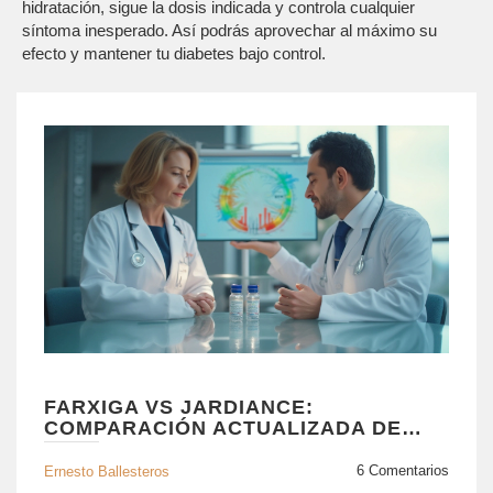
hidratación, sigue la dosis indicada y controla cualquier
síntoma inesperado. Así podrás aprovechar al máximo su
efecto y mantener tu diabetes bajo control.
FARXIGA VS JARDIANCE:
COMPARACIÓN ACTUALIZADA DE
EFICACIA Y SEGURIDAD EN EL
MANEJO DE LA DIABETES
6 Comentarios
Ernesto Ballesteros