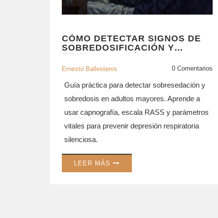
CÓMO DETECTAR SIGNOS DE
SOBREDOSIFICACIÓN Y
SOBRESEDACIÓN EN ADULTOS
MAYORES: GUÍA PRÁCTICA
0 Comentarios
Ernesto Ballesteros
Guía práctica para detectar sobresedación y
sobredosis en adultos mayores. Aprende a
usar capnografía, escala RASS y parámetros
vitales para prevenir depresión respiratoria
silenciosa.
LEER MÁS