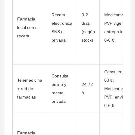
Receta
0-2
Medicamento:
Farmacia
electrónica
días
PVP vigente;
local con e-
SNS o
(según
entrega local:
receta
privada
stock)
0-6 €
Consulta: 20-
Consulta
Telemedicina
60 €;
online y
24-72
+ red de
Medicamento:
receta
h
farmacias
PVP; envío:
privada
0-6 €
Farmacia