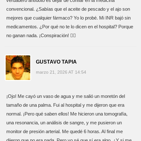
verdadero antídoto es dejar de confiar en la medicina
convencional. ¿Sabías que el aceite de pescado y el ajo son
mejores que cualquier fármaco? Yo lo probé. Mi INR bajó sin
medicamentos. ¿Por qué no te lo dicen en el hospital? Porque
no ganan nada. ¡Conspiración! 🕵️‍♂️
GUSTAVO TAPIA
marzo 21, 2026 AT 14:54
¡Ojo! Me cayó un vaso de agua y me salió un moretón del
tamaño de una palma. Fui al hospital y me dijeron que era
normal. ¡Pero qué saben ellos! Me hicieron una tomografía,
una resonancia, un análisis de sangre, y me pusieron un
monitor de presión arterial. Me quedé 6 horas. Al final me
dijeron que no era nada. Pero yo sé que sí era algo. ¿Y si me