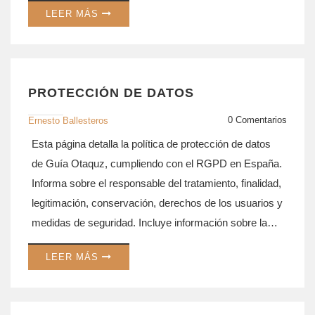
LEER MÁS
informa sobre la transmisión de datos y los
compromisos legales asumidos para garantizar la
privacidad y la confidencialidad de la información de
los usuarios. El usuario puede ponerse en contacto
PROTECCIÓN DE DATOS
para ejercer sus derechos o resolver dudas.
0 Comentarios
Ernesto Ballesteros
Esta página detalla la política de protección de datos
de Guía Otaquz, cumpliendo con el RGPD en España.
Informa sobre el responsable del tratamiento, finalidad,
legitimación, conservación, derechos de los usuarios y
medidas de seguridad. Incluye información sobre la
gestión de solicitudes, confidencialidad, contacto y
LEER MÁS
actualizaciones de la política. Proporciona
transparencia y garantiza los derechos de privacidad
de acuerdo con la normativa vigente.