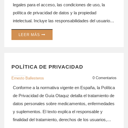
legales para el acceso, las condiciones de uso, la
política de privacidad de datos y la propiedad
intelectual. Incluye las responsabilidades del usuario y
del propietario, limitación de responsabilidades, y el
LEER MÁS
procedimiento de contacto. Los términos están
desarrollados conforme al marco legal español y son
de obligado cumplimiento para todos los usuarios.
Proporciona transparencia sobre los derechos y
POLÍTICA DE PRIVACIDAD
obligaciones de las partes implicadas durante el uso
del sitio.
0 Comentarios
Ernesto Ballesteros
Conforme a la normativa vigente en España, la Política
de Privacidad de Guía Otaquz detalla el tratamiento de
datos personales sobre medicamentos, enfermedades
y suplementos. El texto explica el responsable y
finalidad del tratamiento, derechos de los usuarios,
conservación, seguridad, y uso de cookies. Además,