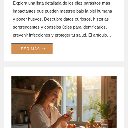
Explora una lista detallada de los diez parásitos más
impactantes que pueden meterse bajo la piel humana
y poner huevos. Descubre datos curiosos, historias
sorprendentes y consejos útiles para identificarlos,
prevenir infecciones y proteger tu salud. El artículo
explica cómo actúan estos organismos, dónde suelen
LEER MÁS
encontrarse y qué hacer si tienes contacto con ellos.
Información concreta que ayuda a evitar sustos y
complicaciones médicas. Un tema tan real como
inquietante, contado de forma cercana y sin rodeos.