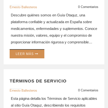
0 Comentarios
Ernesto Ballesteros
Descubre quiénes somos en Guía Otaquz, una
plataforma confiable y actualizada en España sobre
medicamentos, enfermedades y suplementos. Conoce
nuestra misión, valores, equipo y el compromiso de
proporcionar información rigurosa y comprensible
sobre salud y tratamientos. Accede a recursos útiles
LEER MÁS
para tomar decisiones informadas sobre tu bienestar.
Nuestra prioridad es la información veraz y la
educación sanitaria accesible para todos.
TÉRMINOS DE SERVICIO
0 Comentarios
Ernesto Ballesteros
Esta página detalla los Términos de Servicio aplicables
al sitio Guía Otaquz, describiendo los requisitos