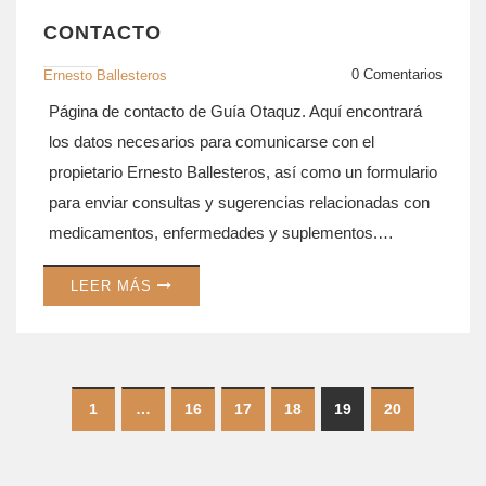
CONTACTO
0 Comentarios
Ernesto Ballesteros
Página de contacto de Guía Otaquz. Aquí encontrará
los datos necesarios para comunicarse con el
propietario Ernesto Ballesteros, así como un formulario
para enviar consultas y sugerencias relacionadas con
medicamentos, enfermedades y suplementos.
Nuestro objetivo es ofrecer atención personalizada y
LEER MÁS
resolver sus dudas sobre salud y tratamientos
médicos. Todos los mensajes serán atendidos con la
mayor profesionalidad y confidencialidad.
1
…
16
17
18
19
20