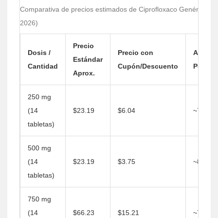
Comparativa de precios estimados de Ciprofloxaco Genérico (Ab
2026)
Precio
Dosis /
Precio con
Ahorro
Estándar
Cantidad
Cupón/Descuento
Potenci
Aprox.
250 mg
(14
$23.19
$6.04
~74%
tabletas)
500 mg
(14
$23.19
$3.75
~84%
tabletas)
750 mg
(14
$66.23
$15.21
~77%