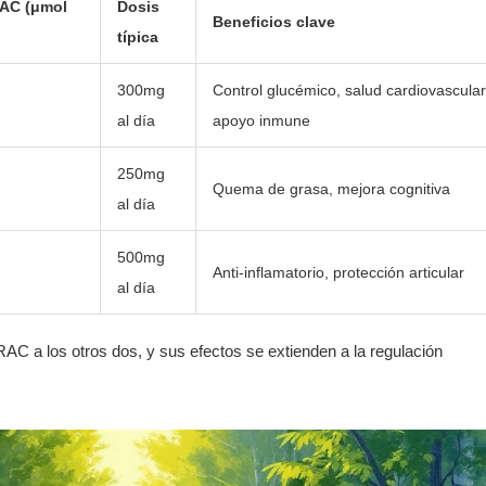
RAC (μmol
Dosis
Beneficios clave
típica
300mg
Control glucémico, salud cardiovascular
al día
apoyo inmune
250mg
Quema de grasa, mejora cognitiva
al día
500mg
Anti‑inflamatorio, protección articular
al día
AC a los otros dos, y sus efectos se extienden a la regulación