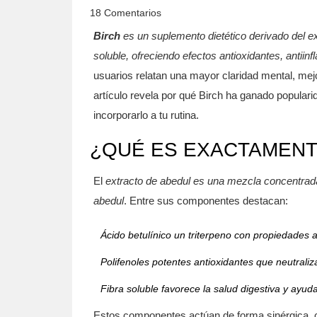
18 Comentarios
Birch
es un
suplemento dietético derivado del ex
soluble
, ofreciendo efectos antioxidantes, antiin
usuarios relatan una mayor claridad mental, mej
artículo revela por qué Birch ha ganado popular
incorporarlo a tu rutina.
¿QUÉ ES EXACTAMENT
El
extracto de abedul
es una mezcla concentrada d
abedul
. Entre sus componentes destacan:
Ácido betulínico
un triterpeno con propiedades a
Polifenoles
potentes antioxidantes que neutraliza
Fibra soluble
favorece la salud digestiva y ayuda
Estos componentes actúan de forma sinérgica, c