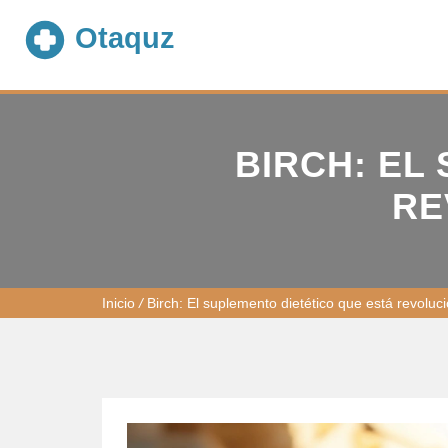
BIRCH: EL
RE
Inicio
/
Birch: El suplemento dietético que está revoluc