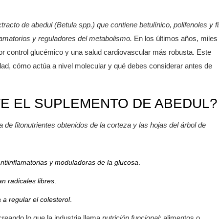
tracto de abedul (
Betula spp.
)
que
contiene betulínico, polifenoles y f
flamatorios y reguladores del metabolismo.
En los últimos años, miles
or control glucémico y una salud cardiovascular más robusta. Este
idad, cómo actúa a nivel molecular y qué debes considerar antes de
E EL SUPLEMENTO DE ABEDUL?
e fitonutrientes obtenidos de la corteza y las hojas del árbol de
ntiinflamatorias y moduladoras de la glucosa
.
n radicales libres
.
 a regular el colesterol
.
reando lo que la industria llama
nutrición funcional
: alimentos o