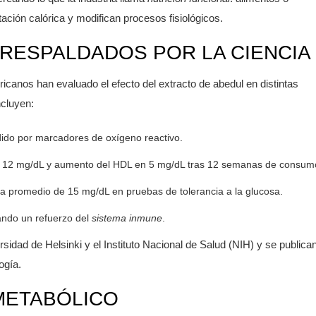
ción calórica y modifican procesos fisiológicos.
 RESPALDADOS POR LA CIENCIA
canos han evaluado el efecto del extracto de abedul en distintas
ncluyen:
do por marcadores de oxígeno reactivo.
L en 12 mg/dL y aumento del HDL en 5 mg/dL tras 12 semanas de consum
da promedio de 15 mg/dL en pruebas de tolerancia a la glucosa.
ando un refuerzo del
sistema inmune
.
idad de Helsinki y el Instituto Nacional de Salud (NIH) y se publica
ogía.
METABÓLICO