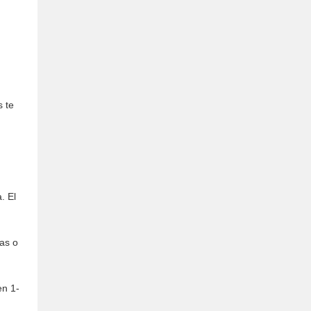
s te
. El
jas o
en 1-