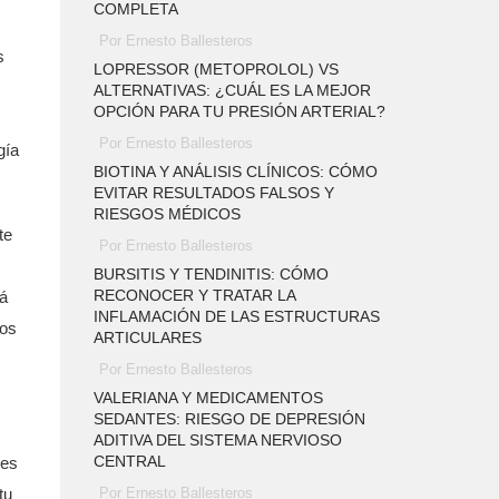
COMPLETA
Por Ernesto Ballesteros
s
LOPRESSOR (METOPROLOL) VS
ALTERNATIVAS: ¿CUÁL ES LA MEJOR
OPCIÓN PARA TU PRESIÓN ARTERIAL?
Por Ernesto Ballesteros
gía
BIOTINA Y ANÁLISIS CLÍNICOS: CÓMO
EVITAR RESULTADOS FALSOS Y
RIESGOS MÉDICOS
te
Por Ernesto Ballesteros
BURSITIS Y TENDINITIS: CÓMO
RECONOCER Y TRATAR LA
tá
INFLAMACIÓN DE LAS ESTRUCTURAS
ios
ARTICULARES
Por Ernesto Ballesteros
VALERIANA Y MEDICAMENTOS
SEDANTES: RIESGO DE DEPRESIÓN
ADITIVA DEL SISTEMA NERVIOSO
CENTRAL
nes
tu
Por Ernesto Ballesteros