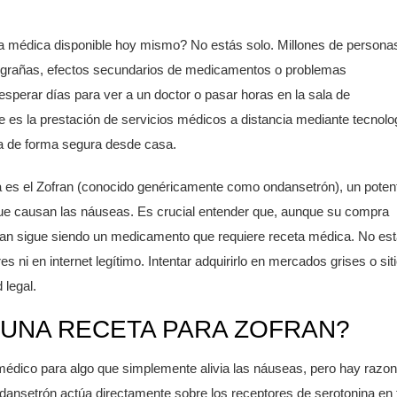
ta médica disponible hoy mismo? No estás solo. Millones de persona
migrañas, efectos secundarios de medicamentos o problemas
esperar días para ver a un doctor o pasar horas en la sala de
e es
la prestación de servicios médicos a distancia mediante tecnolo
ta de forma segura desde casa.
 es el
Zofran
(conocido genéricamente como
ondansetrón
), un poten
que causan las náuseas
. Es crucial entender que, aunque su compra
fran sigue siendo un medicamento que requiere receta médica. No es
s ni en internet legítimo. Intentar adquirirlo en mercados grises o sit
 legal.
 UNA RECETA PARA ZOFRAN?
médico para algo que simplemente alivia las náuseas, pero hay razo
ndansetrón actúa directamente sobre los receptores de serotonina en 