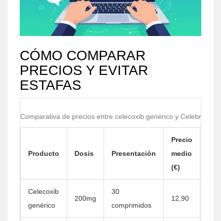
CÓMO COMPARAR
PRECIOS Y EVITAR
ESTAFAS
Comparativa de precios entre celecoxib genérico y Celebrex
Precio
Aho
Producto
Dosis
Presentación
medio
vs.
(€)
Cel
Celecoxib
30
200mg
12,90
≈55
genérico
comprimidos