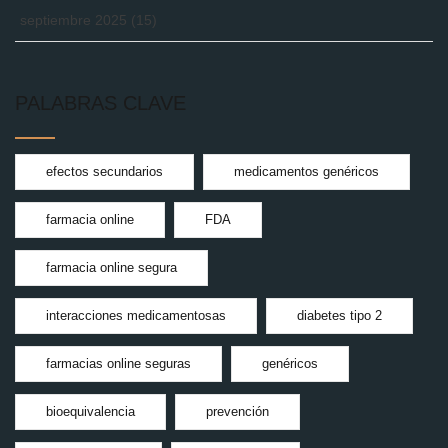
septiembre 2025
(15)
PALABRAS CLAVE
efectos secundarios
medicamentos genéricos
farmacia online
FDA
farmacia online segura
interacciones medicamentosas
diabetes tipo 2
farmacias online seguras
genéricos
bioequivalencia
prevención