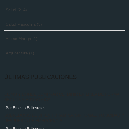
Salud
(214)
Salud Masculina
(9)
Anime Manga
(1)
Arquitectura
(1)
ÚLTIMAS PUBLICACIONES
CÓMO Y DÓNDE COMPRAR CEFDINIR EN LÍNEA DE FORMA
SEGURA Y ECONÓMICA
Por Ernesto Ballesteros
SOBREDOSIS DE DIFENHIDRAMINA: SÍNTOMAS, TOXICIDAD Y
RESPUESTA DE EMERGENCIA
Por Ernesto Ballesteros