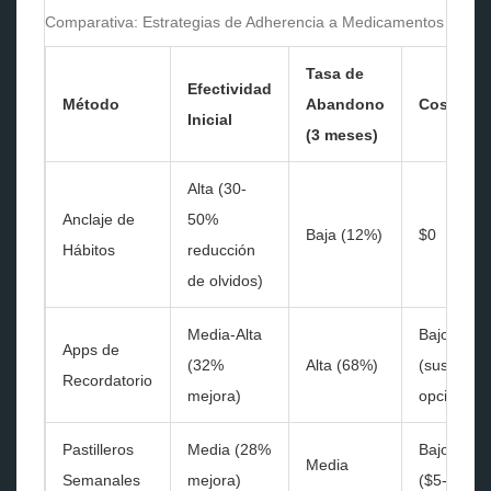
Comparativa: Estrategias de Adherencia a Medicamentos
Tasa de
Efectividad
Método
Abandono
Costo
Inicial
(3 meses)
Alta (30-
Anclaje de
50%
Baja (12%)
$0
Hábitos
reducción
de olvidos)
Media-Alta
Bajo
Apps de
(32%
Alta (68%)
(suscripci
Recordatorio
mejora)
opcional)
Pastilleros
Media (28%
Bajo
Media
Semanales
mejora)
($5-$20)