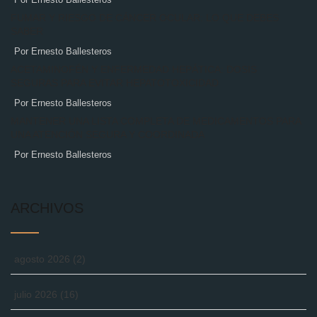
FUMAR Y RIESGO DE CÁNCER OCULAR: LO QUE DEBES
SABER
Por Ernesto Ballesteros
ACETAMINOFÉN Y ENFERMEDAD HEPÁTICA: DOSIS
SEGURAS PARA EVITAR HEPATOTOXICIDAD
Por Ernesto Ballesteros
MANTENER UNA LISTA COMPLETA DE MEDICAMENTOS PARA
UNA ATENCIÓN SEGURA Y COORDINADA
Por Ernesto Ballesteros
ARCHIVOS
agosto 2026
(2)
julio 2026
(16)