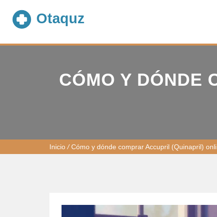
CÓMO Y DÓNDE C
Inicio
/
Cómo y dónde comprar Accupril (Quinapril) onl