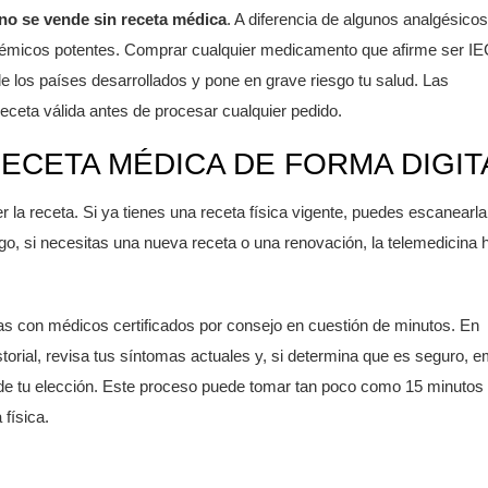
no se vende sin receta médica
. A diferencia de algunos analgésicos
istémicos potentes. Comprar cualquier medicamento que afirme ser I
de los países desarrollados y pone en grave riesgo tu salud. Las
eceta válida antes de procesar cualquier pedido.
RECETA MÉDICA DE FORMA DIGIT
r la receta. Si ya tienes una receta física vigente, puedes escanearla
rgo, si necesitas una nueva receta o una renovación, la
telemedicina
h
as con médicos certificados por consejo en cuestión de minutos. En
storial, revisa tus síntomas actuales y, si determina que es seguro, e
a de tu elección. Este proceso puede tomar tan poco como 15 minutos
 física.