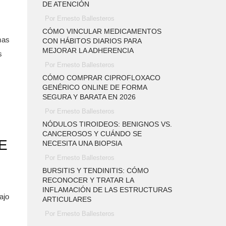
DE ATENCIÓN
Por Ernesto Ballesteros
CÓMO VINCULAR MEDICAMENTOS
mas
CON HÁBITOS DIARIOS PARA
MEJORAR LA ADHERENCIA
s
Por Ernesto Ballesteros
CÓMO COMPRAR CIPROFLOXACO
GENÉRICO ONLINE DE FORMA
SEGURA Y BARATA EN 2026
Por Ernesto Ballesteros
NÓDULOS TIROIDEOS: BENIGNOS VS.
CANCEROSOS Y CUÁNDO SE
E
NECESITA UNA BIOPSIA
Por Ernesto Ballesteros
BURSITIS Y TENDINITIS: CÓMO
RECONOCER Y TRATAR LA
INFLAMACIÓN DE LAS ESTRUCTURAS
ajo
ARTICULARES
Por Ernesto Ballesteros