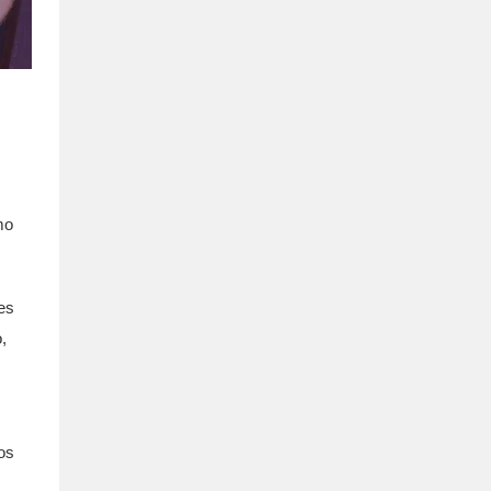
mo
es
,
os