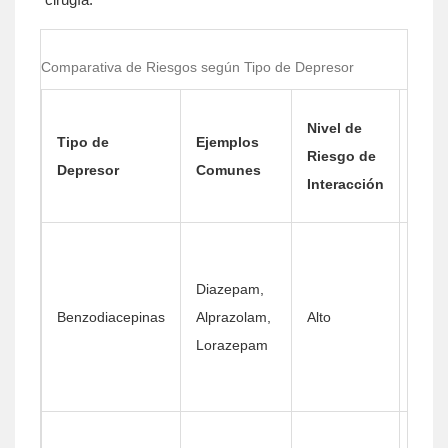
Comparativa de Riesgos según Tipo de Depresor
Prin
Nivel de
Tipo de
Ejemplos
Efec
Riesgo de
Depresor
Comunes
Secu
Interacción
Com
Seda
extr
Diazepam,
amne
Benzodiacepinas
Alprazolam,
Alto
ante
Lorazepam
ataxi
de eq
Depr