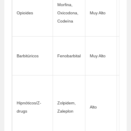
Morfina,
respi
Opioides
Oxicodona,
Muy Alto
grav
Codeína
riesg
muer
Cola
cardi
Barbitúricos
Fenobarbital
Muy Alto
paro
respi
Sueñ
parás
(cond
Hipnóticos/Z-
Zolpidem,
Alto
come
drugs
Zaleplon
dorm
conf