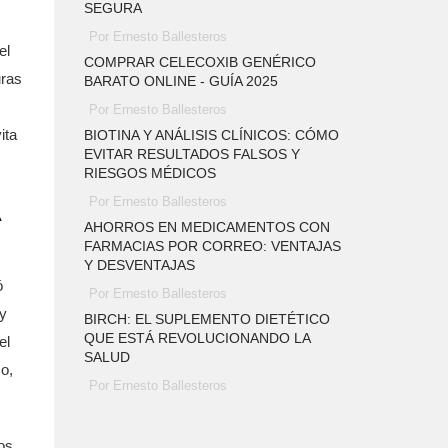
SEGURA
Por Ernesto Ballesteros
el
COMPRAR CELECOXIB GENÉRICO
uras
BARATO ONLINE - GUÍA 2025
Por Ernesto Ballesteros
ita
BIOTINA Y ANÁLISIS CLÍNICOS: CÓMO
EVITAR RESULTADOS FALSOS Y
RIESGOS MÉDICOS
Por Ernesto Ballesteros
AHORROS EN MEDICAMENTOS CON
FARMACIAS POR CORREO: VENTAJAS
Y DESVENTAJAS
ó
Por Ernesto Ballesteros
 y
BIRCH: EL SUPLEMENTO DIETÉTICO
QUE ESTÁ REVOLUCIONANDO LA
el
SALUD
co,
Por Ernesto Ballesteros
os