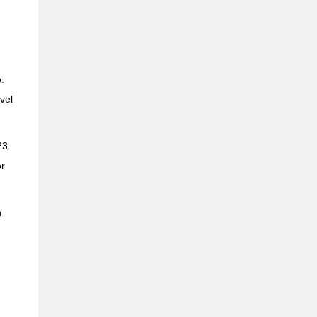
.
vel
23.
or
n