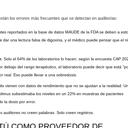
están los errores más frecuentes que se detectan en auditorías:
entes reportados en la base de datos MAUDE de la FDA se deben a esto
 dar una lectura falsa de digoxina, y el médico puede pensar que el ni
n
: Solo el 64% de los laboratorios lo hacen, según la encuesta CAP 20
por debajo del rango terapéutico, el laboratorio puede decir que está "p
lor real. Eso puede llevar a una sobredosis.
kits vienen con datos de rendimiento que no se ajustan a la realidad. U
crolimus subestimaba los niveles en un 22% en muestras de pacientes
o la dosis por error.
Los auditores no creen palabras. Solo creen registros.
 TÚ COMO PROVEEDOR DE