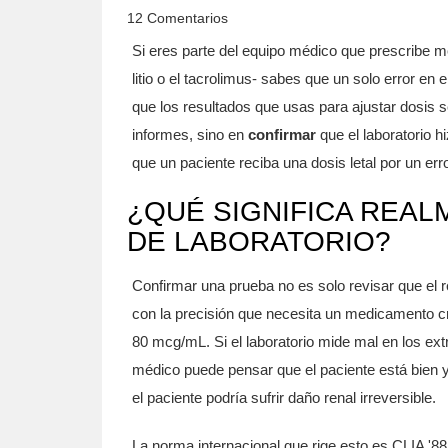
12 Comentarios
Si eres parte del equipo médico que prescribe 
litio o el tacrolimus- sabes que un solo error e
que los resultados que usas para ajustar dosis 
informes, sino en
confirmar
que el laboratorio h
que un paciente reciba una dosis letal por un err
¿QUÉ SIGNIFICA REA
DE LABORATORIO?
Confirmar una prueba no es solo revisar que el res
con la precisión que necesita un medicamento crí
80 mcg/mL. Si el laboratorio mide mal en los e
médico puede pensar que el paciente está bien y n
el paciente podría sufrir daño renal irreversible.
La norma internacional que rige esto es CLIA '