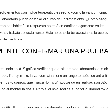
medicamentos con índice terapéutico estrecho -como la vancomicina, 
n el laboratorio puede cambiar el curso de un tratamiento. ¿Cómo aseg
sean confiables? La respuesta no está en confiar ciegamente en los
izo su trabajo correctamente. Esto no es solo burocracia: es lo que ev
or de medición.
LMENTE CONFIRMAR UNA PRUEBA
ultado salió. Significa verificar que el sistema de laboratorio lo midi
tico. Por ejemplo, la vancomicina tiene un rango terapéutico entre 5
xtremos -digamos, que marca 45 mcg/mL cuando en realidad son 62-, 
o aumentar la dosis. Pero si el nivel real es superior al umbral tóxi
88 en EE.UU., y aunque no es legalmente vinculante en España, much