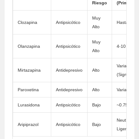
Riesgo
(Primer Añ
Muy
Clozapina
Antipsicótico
Hasta 10 k
Alto
Muy
Olanzapina
Antipsicótico
4-10 kg
Alto
Variable
Mirtazapina
Antidepresivo
Alto
(Significati
Paroxetina
Antidepresivo
Alto
Variable
Lurasidona
Antipsicótico
Bajo
~0.75 kg
Neutro a
Aripiprazol
Antipsicótico
Bajo
Ligero