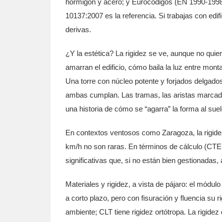
hormigón y acero; y Eurocódigos (EN 1990-1998)
10137:2007 es la referencia. Si trabajas con edi
derivas.
¿Y la estética? La rigidez se ve, aunque no quier
amarran el edificio, cómo baila la luz entre mont
Una torre con núcleo potente y forjados delgados
ambas cumplan. Las tramas, las aristas marcadas
una historia de cómo se “agarra” la forma al suel
En contextos ventosos como Zaragoza, la rigidez
km/h no son raras. En términos de cálculo (CTE
significativas que, si no están bien gestionadas
Materiales y rigidez, a vista de pájaro: el mód
a corto plazo, pero con fisuración y fluencia su
ambiente; CLT tiene rigidez ortótropa. La rigidez