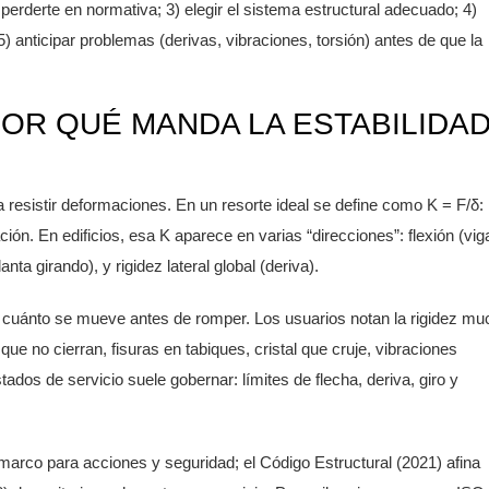
n perderte en normativa; 3) elegir el sistema estructural adecuado; 4)
) anticipar problemas (derivas, vibraciones, torsión) antes de que la
POR QUÉ MANDA LA ESTABILIDAD
a resistir deformaciones. En un resorte ideal se define como K = F/δ:
ión. En edificios, esa K aparece en varias “direcciones”: flexión (vig
anta girando), y rigidez lateral global (deriva).
ice cuánto se mueve antes de romper. Los usuarios notan la rigidez m
ue no cierran, fisuras en tabiques, cristal que cruje, vibraciones
dos de servicio suele gobernar: límites de flecha, deriva, giro y
arco para acciones y seguridad; el Código Estructural (2021) afina