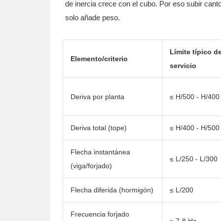
de inercia crece con el cubo. Por eso subir cant
solo añade peso.
Límite típico d
Elemento/criterio
servicio
Deriva por planta
≤ H/500 - H/400
Deriva total (tope)
≤ H/400 - H/500
Flecha instantánea
≤ L/250 - L/300
(viga/forjado)
Flecha diferida (hormigón)
≤ L/200
Frecuencia forjado
≥ 7-8 Hz