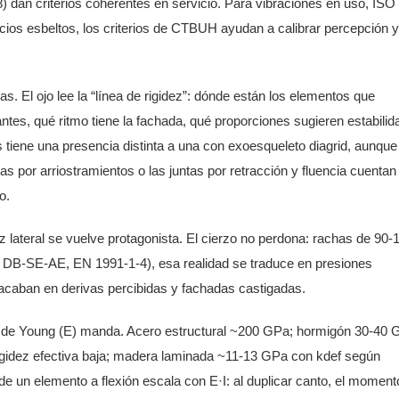
 dan criterios coherentes en servicio. Para vibraciones en uso, ISO
ficios esbeltos, los criterios de CTBUH ayudan a calibrar percepción y
as. El ojo lee la “línea de rigidez”: dónde están los elementos que
antes, qué ritmo tiene la fachada, qué proporciones sugieren estabilid
 tiene una presencia distinta a una con exoesqueleto diagrid, aunque
 por arriostramientos o las juntas por retracción y fluencia cuentan
o.
 lateral se vuelve protagonista. El cierzo no perdona: rachas de 90-
 DB-SE-AE, EN 1991-1-4), esa realidad se traduce en presiones
, acaban en derivas percibidas y fachadas castigadas.
ulo de Young (E) manda. Acero estructural ~200 GPa; hormigón 30-40
 rigidez efectiva baja; madera laminada ~11-13 GPa con kdef según
 de un elemento a flexión escala con E·I: al duplicar canto, el moment