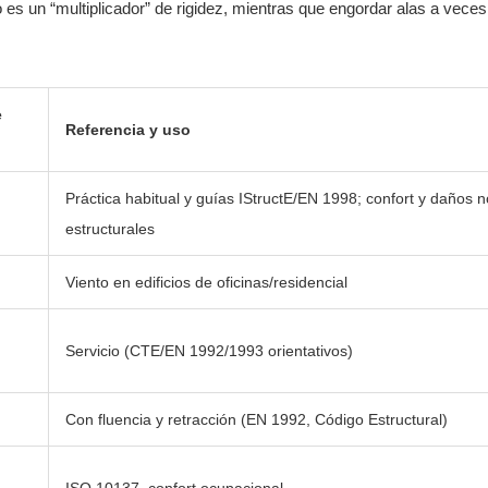
o es un “multiplicador” de rigidez, mientras que engordar alas a veces
e
Referencia y uso
Práctica habitual y guías IStructE/EN 1998; confort y daños n
estructurales
Viento en edificios de oficinas/residencial
Servicio (CTE/EN 1992/1993 orientativos)
Con fluencia y retracción (EN 1992, Código Estructural)
ISO 10137, confort ocupacional