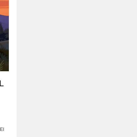
L
 El