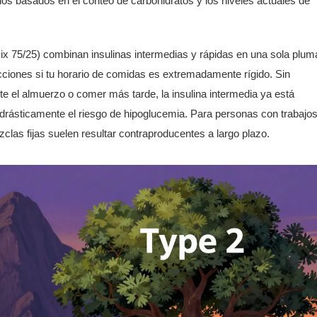
nos basados en el conteo de carbohidratos y los niveles actuales de
75/25) combinan insulinas intermedias y rápidas en una sola plum
iones si tu horario de comidas es extremadamente rígido. Sin
arte el almuerzo o comer más tarde, la insulina intermedia ya está
drásticamente el riesgo de hipoglucemia. Para personas con trabajo
zclas fijas suelen resultar contraproducentes a largo plazo.