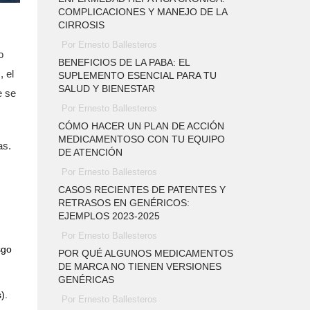
COMPLICACIONES Y MANEJO DE LA
CIRROSIS
Por Ernesto Ballesteros
o
BENEFICIOS DE LA PABA: EL
 el
SUPLEMENTO ESENCIAL PARA TU
SALUD Y BIENESTAR
e se
Por Ernesto Ballesteros
CÓMO HACER UN PLAN DE ACCIÓN
MEDICAMENTOSO CON TU EQUIPO
as.
DE ATENCIÓN
Por Ernesto Ballesteros
CASOS RECIENTES DE PATENTES Y
RETRASOS EN GENÉRICOS:
EJEMPLOS 2023-2025
Por Ernesto Ballesteros
sgo
POR QUÉ ALGUNOS MEDICAMENTOS
DE MARCA NO TIENEN VERSIONES
GENÉRICAS
).
Por Ernesto Ballesteros