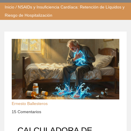
Inicio
/
NSAIDs y Insuficiencia Cardíaca: Retención de Líquidos y
Riesgo de Hospitalización
Ernesto Ballesteros
15 Comentarios
CALCULADORA DE